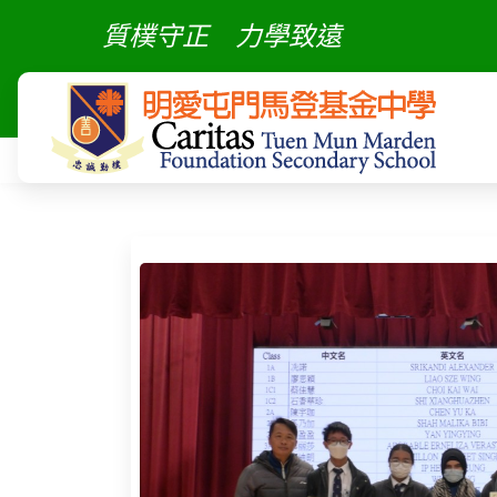
質樸守正
力學致遠