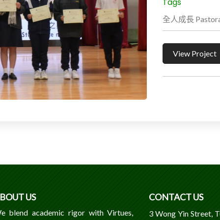
Tags
全人成長 Pastoral 
View Project
BOUT US
CONTACT US
e blend academic rigor with Virtues,
3 Wong Yin Street, 