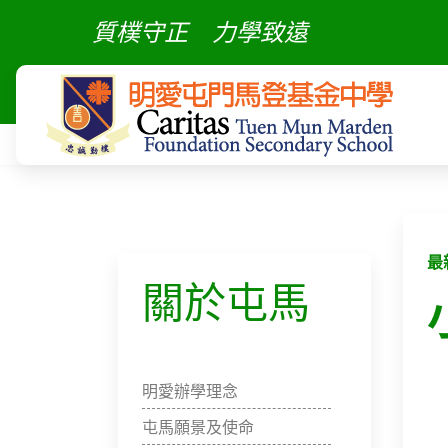
質樸守正
力學致遠
最
關於屯馬
明愛辦學理念
屯馬願景及使命​