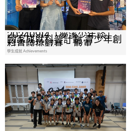
20240914「夢溪少年談」
國家成就科普計劃 青少年創
科實踐挑戰賽 - 殿軍
學生成就 Achievements