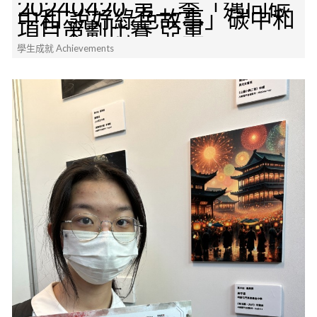
20240420 第二季「邁向碳
中和 說好綠色故事」碳中和
項目策劃比賽 亞軍
學生成就 Achievements