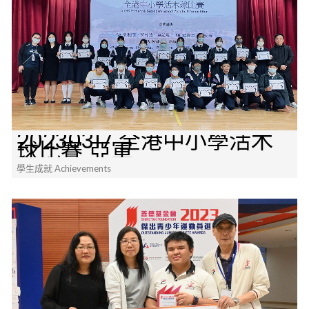
20230317 全港中小學活木
球比賽 亞軍
學生成就 Achievements