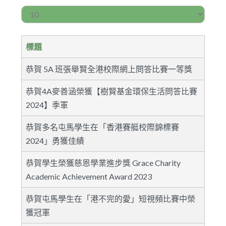
每頁顯示條數
標題
恭賀 5A 班張舉賢全港校際網上問答比賽一等獎
恭賀4A麥善涵榮獲【樹賢基金環保生活問答比賽
2024】季軍
恭賀多名屯馬學生在「香港賽艇校際錦標賽
2024」勇獲佳績
恭賀學生榮獲慈恩學業進步獎 Grace Charity
Academic Achievement Award 2023
恭賀屯馬學生在「港不完的愛」短視頻比賽中榮
獲冠軍