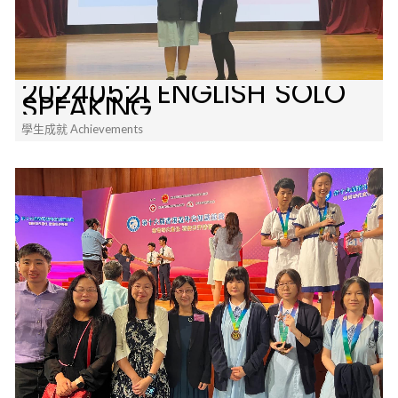
20240521 ENGLISH SOLO
SPEAKING
學生成就 Achievements