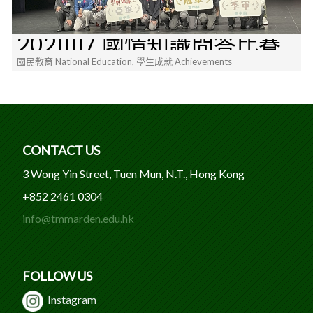
20211117 國情知識問答比賽
國民教育 National Education, 學生成就 Achievements
CONTACT US
3 Wong Yin Street, Tuen Mun, N.T., Hong Kong
+852 2461 0304
info@tmmarden.edu.hk
FOLLOW US
Instagram