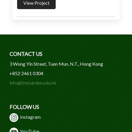
View Project
CONTACT US
3 Wong Yin Street, Tuen Mun, N.T., Hong Kong
+852 2461 0304
info@tmmarden.edu.hk
FOLLOW US
Instagram
Y
ouTube