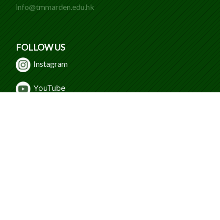
info@tmmarden.edu.hk
FOLLOW US
Instagram
Y
ouTube
WeChat
Facebook
© 2024 Caritas Tuen Mun Marden Foundation
Secondary School. All Rights Reserved