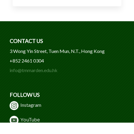
CONTACT US
3 Wong Yin Street, Tuen Mun, N.T., Hong Kong
+852 2461 0304
info@tmmarden.edu.hk
FOLLOW US
Instagram
Y
ouTube