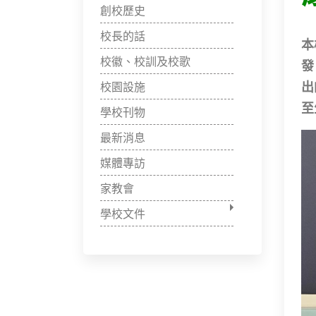
創校歷史
校長的話
本
校徽、校訓及校歌
發
出
校園設施
至
學校刊物
最新消息
媒體專訪
家教會
學校文件