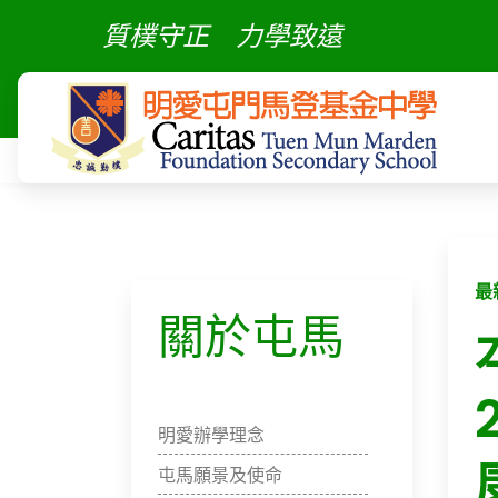
質樸守正
力學致遠
最
關於屯馬
明愛辦學理念
屯馬願景及使命​