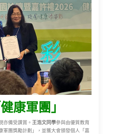
「健康軍團」
現亦備受讚賞。
王浩文同學
參與由優質教育
康軍團獎勵計劃」，並獲大會頒發個人「嘉