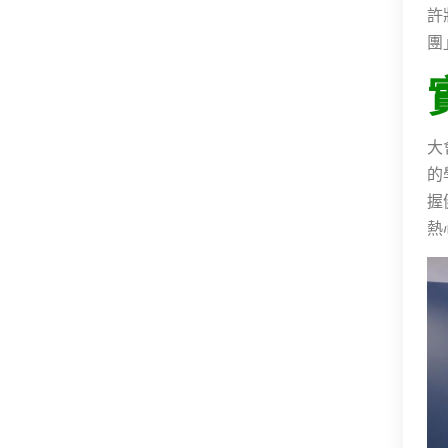
許
團
大
的
握
熱