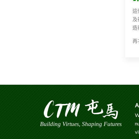
這
及
造
再
A
W
n
Building Virtues, Shaping Futures
v