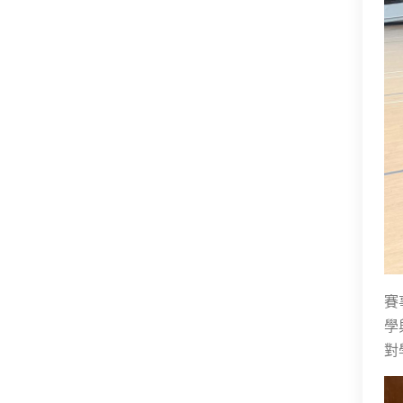
賽
學
對