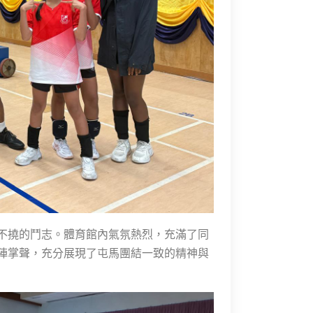
不撓的鬥志。體育館內氣氛熱烈，充滿了同
陣掌聲，充分展現了屯馬團結一致的精神與