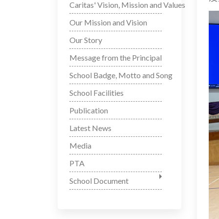
Caritas' Vision, Mission and Values
Our Mission and Vision
Our Story
Message from the Principal
School Badge, Motto and Song
School Facilities
Publication
Latest News
Media
PTA
School Document