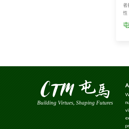
者
性
A
W
n
Building Virtues, Shaping Futures
v
e
p