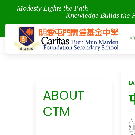
Modesty Lights the Pa
Knowledge Builds the 
A
LA
ABOUT
CTM
六
別
及