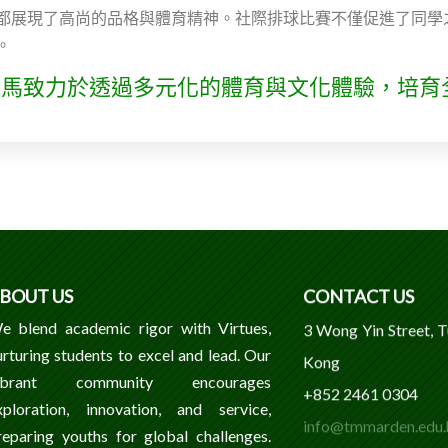
都展現了高尚的品格與體育精神。社際排球比賽不僅促進了同學
。
屯馬致力於透過多元化的體育與文化體驗，培育
BOUT US
CONTACT US
e blend academic rigor with Virtues,
3 Wong Yin Street, 
urturing students to excel and lead. Our
Kong
ibrant community encourages
+852 2461 0304
xploration, innovation, and service,
info@tmmarden.edu.
reparing youths for global challenges.