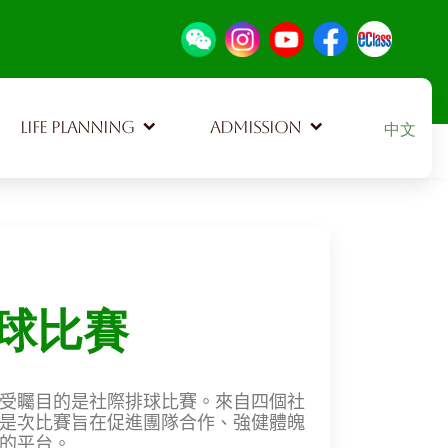
Select your
LIFE PLANNING
ADMISSION
中文
球比賽
受矚目的是社際排球比賽。來自四個社
是次比賽旨在促進團隊合作、強健體魄
的平台。