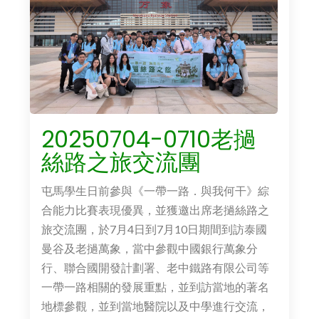
20250704-0710老撾
絲路之旅交流團
屯馬學生日前參與《一帶一路．與我何干》綜
合能力比賽表現優異，並獲邀出席老撾絲路之
旅交流團，於7月4日到7月10日期間到訪泰國
曼谷及老撾萬象，當中參觀中國銀行萬象分
行、聯合國開發計劃署、老中鐵路有限公司等
一帶一路相關的發展重點，並到訪當地的著名
地標參觀，並到當地醫院以及中學進行交流，