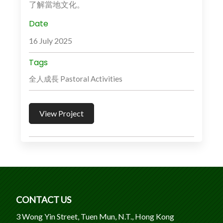
了解當地文化。
Date
16 July 2025
Tags
全人成長 Pastoral Activities
View Project
CONTACT US
3 Wong Yin Street, Tuen Mun, N.T., Hong Kong