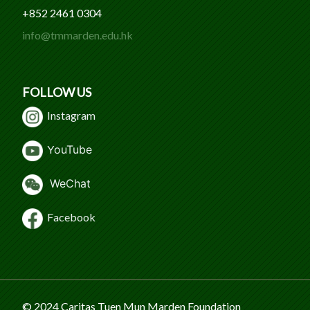
+852 2461 0304
info@tmmarden.edu.hk
FOLLOW US
Instagram
Y
ouTube
WeChat
Facebook
© 2024 Caritas Tuen Mun Marden Foundation