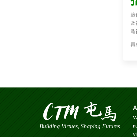
這
及
造
再
A
W
n
Building Virtues, Shaping Futures
v