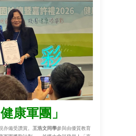
「健康軍團」
現亦備受讚賞。
王浩文同學
參與由優質教育