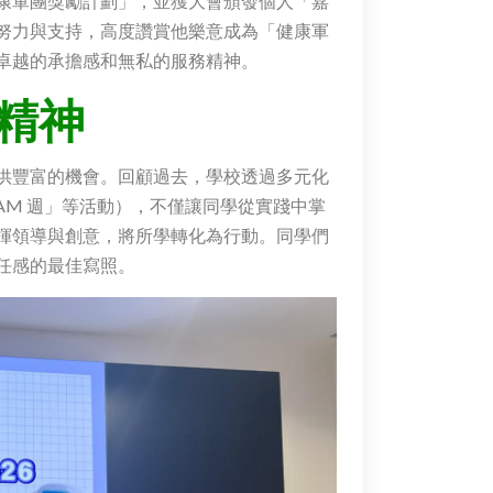
康軍團獎勵計劃」，並獲大會頒發個人「嘉
努力與支持，高度讚賞他樂意成為「健康軍
卓越的承擔感和無私的服務精神。
精神
供豐富的機會。回顧過去，學校透過多元化
AM 週」等活動），不僅讓同學從實踐中掌
揮領導與創意，將所學轉化為行動。同學們
任感的最佳寫照。