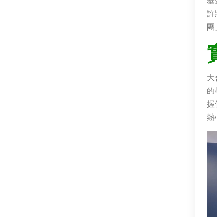
基
許
團
大
的
握
熱