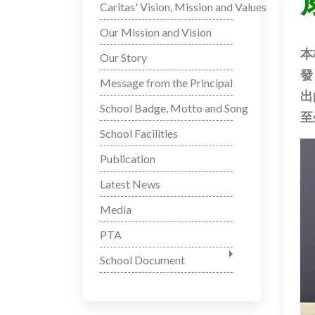
Caritas' Vision, Mission and Values
Our Mission and Vision
本
Our Story
發
Message from the Principal
出
School Badge, Motto and Song
至
School Facilities
Publication
Latest News
Media
PTA
School Document