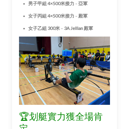
男子甲組 4×500米接力
–
亞軍
女子丙組 4×500米接力
–
殿軍
女子乙組 300米
–
3A Jellian 殿軍
🏆划艇實力獲全場肯
定