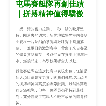
屯馬賽艇隊再創佳績
｜拼搏精神值得驕傲
一槳一槳的奮力拉動，一秒一秒的咬牙堅
持。剛過去的週末，新界地域學界室內賽艇
比賽在一片熱烈的掌聲與歡呼聲中圓滿落
幕。一連兩日的激烈賽事，雲集了來自各區
的學界賽艇精英，各路健兒在賽場上揮灑汗
水、燃燒鬥志，為學校榮譽全力以赴。
我校賽艇隊在這次比賽中表現出色，無論是
個人項目還是接力賽，隊員們都展現出頑強
的拼搏精神與高度的團隊默契。雖然比賽過
程充滿挑戰，但每一位隊員都堅持到最後一
刻，充分體現了屯馬人不輕言放棄的體育精
神。