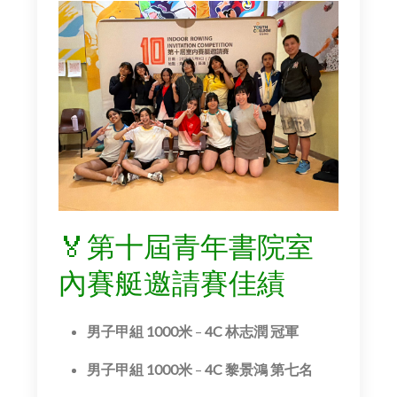
🏅第十屆青年書院室
內賽艇邀請賽佳績
男子甲組 1000米
–
4C 林志潤 冠軍
男子甲組 1000米
–
4C 黎景鴻 第七名