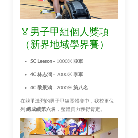
🏅男子甲組個人獎項
（新界地域學界賽）
5C Leeson
– 1000米
亞軍
4C 林志潤
– 2000米
季軍
4C 黎景鴻
– 2000米
第八名
在競爭激烈的男子甲組團體賽中，我校更位
列
總成績第六名
，整體實力獲得肯定。