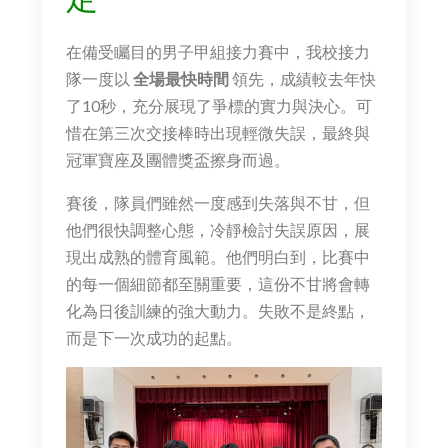
在備受矚目的男子甲組接力賽中，我校接力
隊一度以
全場最快時間
領先，成績較去年快
了10秒，充分展現了爭標的實力與決心。可
惜在第三次交接棒時出現輕微失誤，最終與
冠軍寶座及團體獎盃擦身而過。
賽後，隊員們雖然一度感到失落與不甘，但
他們很快調整心態，冷靜檢討失誤原因，展
現出成熟的體育風範。他們明白到，比賽中
的每一個細節都至關重要，這份不甘將會轉
化為日後訓練的強大動力。失敗不是終點，
而是下一次成功的起點。