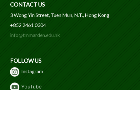
CONTACT US
3 Wong Yin Street, Tuen Mun, N.T., Hong Kong
+852 2461 0304
info@tmmarden.edu.hk
FOLLOW US
Instagram
Y
ouTube
WeChat
Facebook