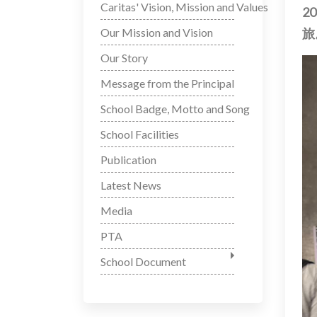
Caritas' Vision, Mission and Values
2
Our Mission and Vision
旅
Our Story
Message from the Principal
School Badge, Motto and Song
School Facilities
Publication
Latest News
Media
PTA
School Document