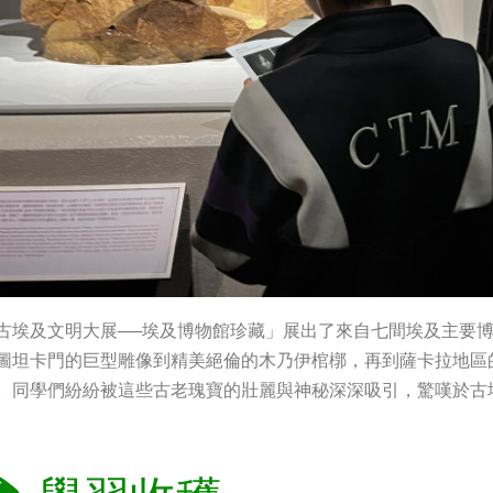
古埃及文明大展──埃及博物館珍藏」展出了來自七間埃及主要博物
圖坦卡門的巨型雕像到精美絕倫的木乃伊棺槨，再到薩卡拉地區
。同學們紛紛被這些古老瑰寶的壯麗與神秘深深吸引，驚嘆於古