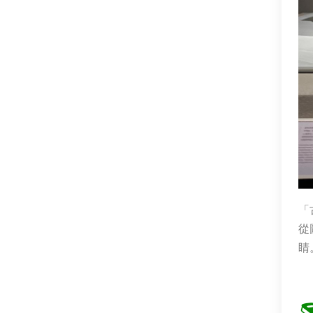
「
從
睛