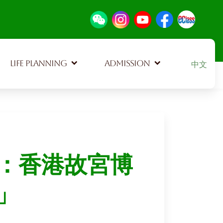
Select your
LIFE PLANNING
ADMISSION
中文
：香港故宮博
」