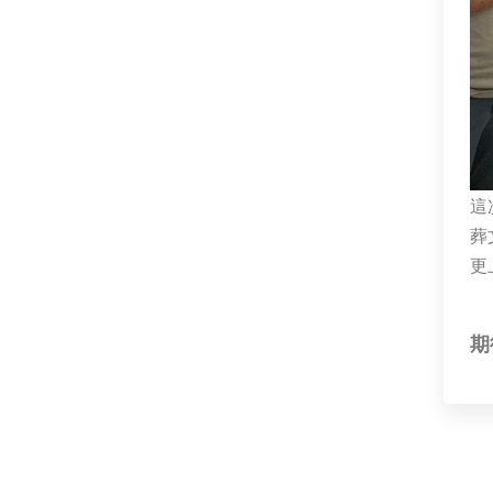
這
葬
更
期