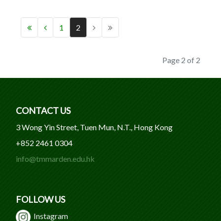
1
2
Page 2 of 2
CONTACT US
3 Wong Yin Street, Tuen Mun, N.T., Hong Kong
+852 2461 0304
info@tmmarden.edu.hk
FOLLOW US
Instagram